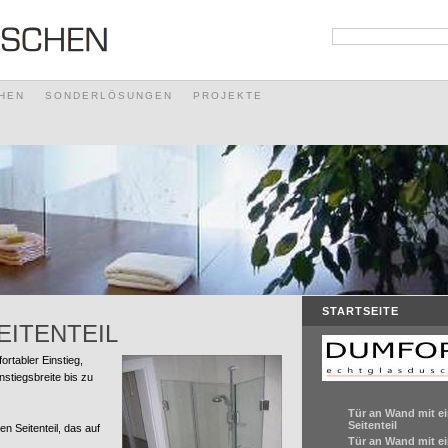
HEN
SONDERLÖSUNGEN
PROJEKTE
STARTSEITE
EITENTEIL
rtabler Einstieg,
nstiegsbreite bis zu
Tür an Wand mit e
Seitenteil
en Seitenteil, das auf
Tür an Wand mit e