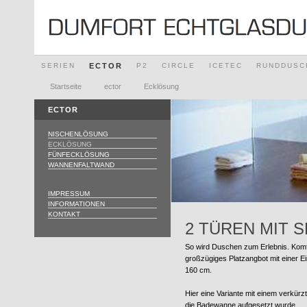
SERIEN
ECTOR
P2
CIRCLE
ICETEC
RUNDDUSC
Startseite
ector
Ecklösung
ECTOR
NISCHENLÖSUNG
ECKLÖSUNG
FÜNFECKLÖSUNG
WANNENFALTWAND
IMPRESSUM
INFORMATIONEN
KONTAKT
2 TÜREN MIT S
So wird Duschen zum Erlebnis. Komfo
großzügiges Platzangbot mit einer Ei
160 cm.
Hier eine Variante mit einem verkürzt
die Badewanne aufgesetzt wurde.