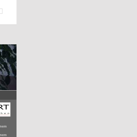
inem
inem